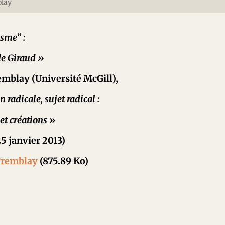
blay
sme” :
de Giraud »
blay (Université McGill),
n radicale, sujet radical :
et créations
»
25 janvier 2013)
Tremblay
(875.89 Ko)