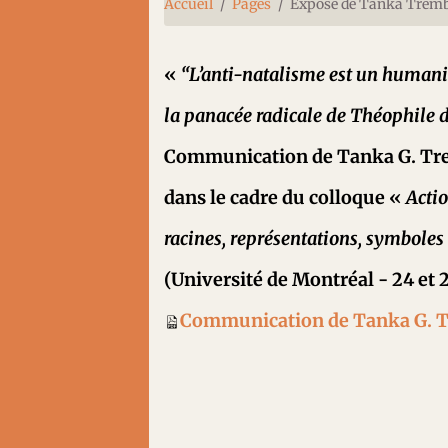
Accueil
Pages
Exposé de Tanka Trem
«
“L’anti-natalisme est un humani
la panacée radicale de Théophile 
Communication de Tanka G. Trem
dans le cadre du colloque «
Actio
racines, représentations, symboles 
(Université de Montréal - 24 et 
Communication de Tanka G. 